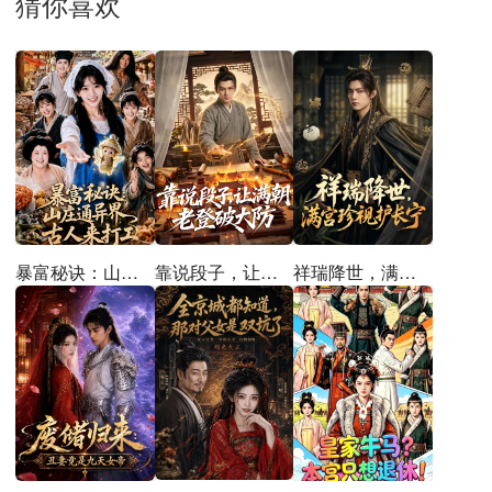
猜你喜欢
暴富秘诀：山庄通异界古人来打工
靠说段子，让满朝老登大破大防
祥瑞降世，满宫珍视护长宁