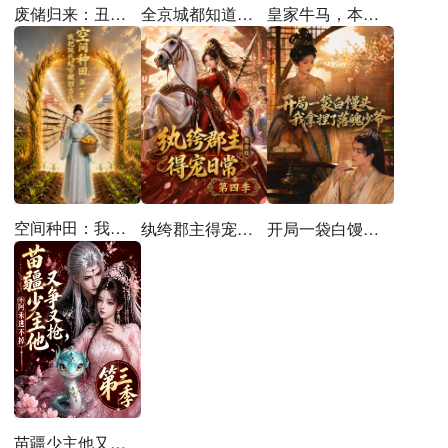
全京城都知道，那对父女是双坑了
皇家牛马，本宫只想退休
废储归来：丑妻竟是九天女帝
空间种田：我把现代超市搬回古代第一季
纨绔郡主得宠日常：惹金枝第四季
开局一袋白馒头，我拿捏了落魄少爷
苗疆少主他又争又抢，阿禾逃不掉第三季