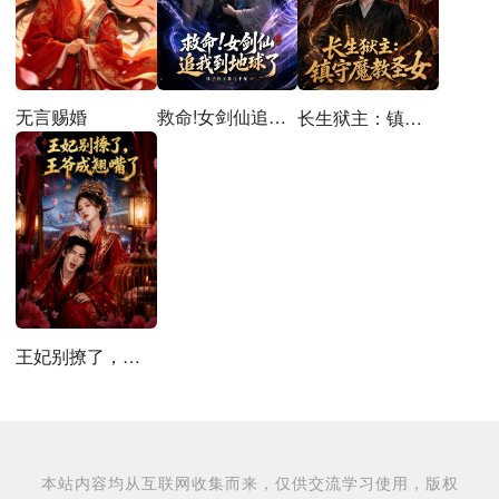
无言赐婚
救命!女剑仙追到地球了
长生狱主：镇守魔教圣女
王妃别撩了，王爷成翘嘴了
本站内容均从互联网收集而来，仅供交流学习使用，版权