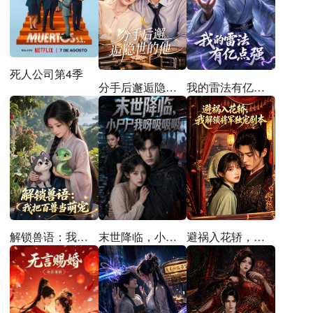
死人公司第4季
分手后邂逅隐世的他
我的雷法有亿点强
解锁兽语：我把百兽当萌宠
末世降临，小尸尸我呀吸吸吸
避祸入花轿，我解锁将军独宠剧本