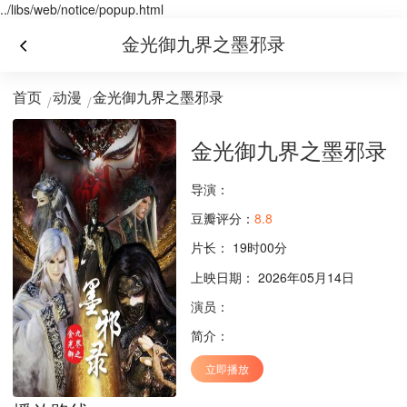
../libs/web/notice/popup.html
金光御九界之墨邪录
首页
动漫
金光御九界之墨邪录
金光御九界之墨邪录
导演：
豆瓣评分：
8.8
片长：
19时00分
上映日期： 2026年05月14日
演员：
简介：
立即播放