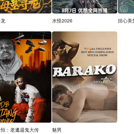
寻龙
水怪2026
挂心美
永恒：老邋遢鬼大传
魅男