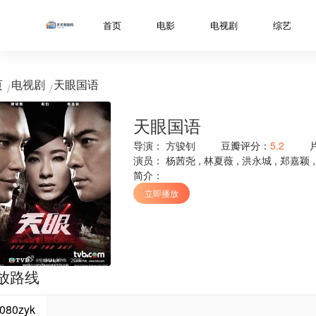
../libs/web/notice/popup.html
首页
电影
电视剧
综艺
页
电视剧
天眼国语
天眼国语
导演：
方骏钊
豆瓣评分：
5.2
演员：
杨茜尧
,
林夏薇
,
洪永城
,
郑嘉颖
简介：
立即播放
放路线
080zyk