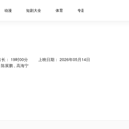
动漫
短剧大全
体育
专题
资讯
明星
片长：
19时00分
上映日期： 2026年05月14日
,
陈展鹏
,
高海宁