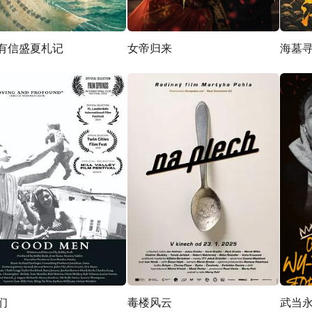
有信盛夏札记
女帝归来
海墓
们
毒楼风云
武当