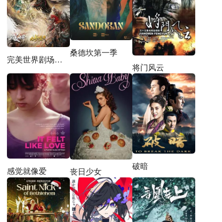
桑德坎第一季
完美世界剧场版九劫焚天
将门风云
破暗
感觉就像爱
丧日少女