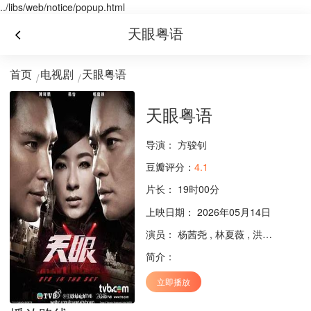
../libs/web/notice/popup.html
天眼粤语
首页
电视剧
天眼粤语
天眼粤语
导演：
方骏钊
豆瓣评分：
4.1
片长：
19时00分
上映日期： 2026年05月14日
演员：
杨茜尧
,
林夏薇
,
洪永城
,
郑嘉
简介：
立即播放