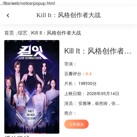
../libs/web/notice/popup.html
Kill It：风格创作者大战
首页
综艺
Kill It：风格创作者大战
Kill It：风格创作者大战
导演：
豆瓣评分：
6.4
片长：
19时00分
上映日期： 2026年05月14日
演员：
安雅琳
,
崔然竣
,
张允柱
,
李钟
简介：
立即播放