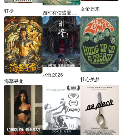
女帝归来
狂徒
四时有信盛夏札记
水怪2026
挂心美梦
海墓寻龙