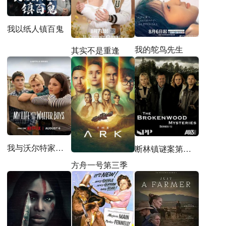
我以纸人镇百鬼
我的鸵鸟先生
其实不是重逢
我与沃尔特家男孩的生活第三季
断林镇谜案第十二季
方舟一号第三季