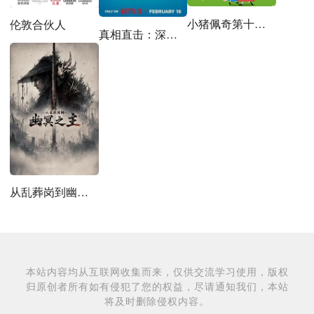
小猪佩奇第十二季国语
伦敦合伙人
真相直击：深入全美超模大赛第一季
从乱葬岗到幽冥之主
本站内容均从互联网收集而来，仅供交流学习使用，版权
归原创者所有如有侵犯了您的权益，尽请通知我们，本站
将及时删除侵权内容。