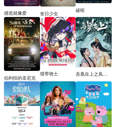
破暗
感觉就像爱
丧日少女
缎带骑士
吾凰在上之凤御四方
伯利恒的圣尼克