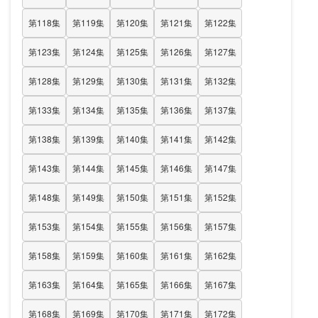
第118集
第119集
第120集
第121集
第122集
第123集
第124集
第125集
第126集
第127集
第128集
第129集
第130集
第131集
第132集
第133集
第134集
第135集
第136集
第137集
第138集
第139集
第140集
第141集
第142集
第143集
第144集
第145集
第146集
第147集
第148集
第149集
第150集
第151集
第152集
第153集
第154集
第155集
第156集
第157集
第158集
第159集
第160集
第161集
第162集
第163集
第164集
第165集
第166集
第167集
第168集
第169集
第170集
第171集
第172集