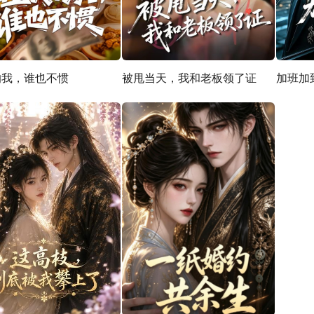
的我，谁也不惯
被甩当天，我和老板领了证
加班加