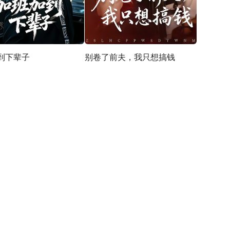
到下辈子
别卷了前夫，我只想搞钱