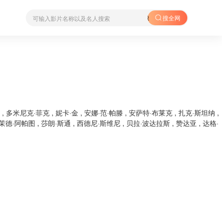
搜全网
,
多米尼克·菲克
,
妮卡·金
,
安娜·范·帕滕
,
安萨特·布莱克
,
扎克·斯坦纳
,
茉德·阿帕图
,
莎朗·斯通
,
西德尼·斯维尼
,
贝拉·波达拉斯
,
赞达亚
,
达格·