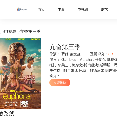
../libs/web/notice/popup.html
首页
电影
电视剧
综艺
页
电视剧
亢奋第三季
亢奋第三季
导演：
萨姆·莱文森
豆瓣评分：
8.1
演员：
Gambles
,
Marsha
,
丹妮尔·戴德
托比·华莱士
,
梅尔文·博内兹·埃斯蒂斯
,
玛
费尔格
,
阿兰娜·乌巴赫
,
阿德沃尔·阿吉纽
简介：
立即播放
放路线