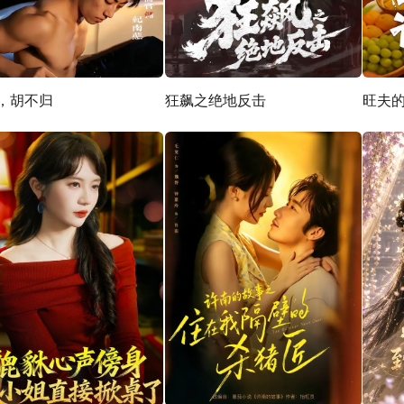
，胡不归
狂飙之绝地反击
旺夫