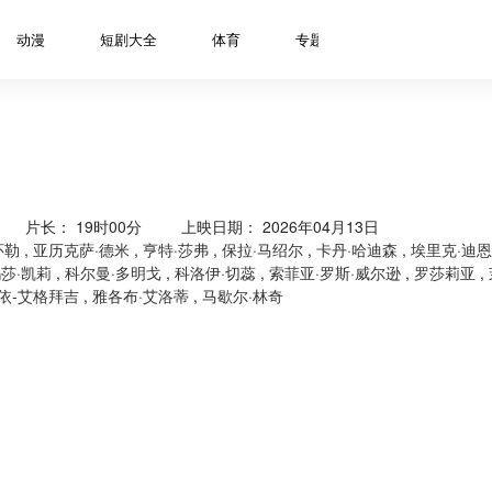
动漫
短剧大全
体育
专题
资讯
明星
片长：
19时00分
上映日期： 2026年04月13日
怀勒
,
亚历克萨·德米
,
亨特·莎弗
,
保拉·马绍尔
,
卡丹·哈迪森
,
埃里克·迪恩
莎·凯莉
,
科尔曼·多明戈
,
科洛伊·切蕊
,
索菲亚·罗斯·威尔逊
,
罗莎莉亚
,
依-艾格拜吉
,
雅各布·艾洛蒂
,
马歇尔·林奇