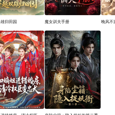
双雄归田园
魔女训夫手册
晚风不