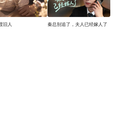
渡旧人
秦总别追了，夫人已经嫁人了