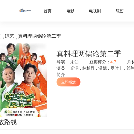
../libs/web/notice/popup.html
首页
电影
电视剧
综艺
页
综艺
真料理两锅论第二季
真料理两锅论第二季
导演：
未知
豆瓣评分：
4.7
片
演员：
丘涵
,
林柏昇
,
温妮
,
罗时丰
,
邰
简介：
立即播放
放路线