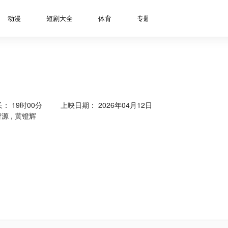
动漫
短剧大全
体育
专题
资讯
明星
长：
19时00分
上映日期： 2026年04月12日
智源
,
黄镫辉