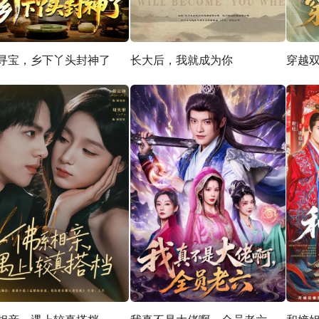
寻宝，乡下丫头封神了
长大后，我就成为你
穿越