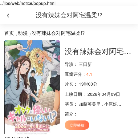
../libs/web/notice/popup.html
没有辣妹会对阿宅温柔!?
首页
动漫
没有辣妹会对阿宅温柔!?
没有辣妹会对阿宅温柔!?
导演：
三田新
豆瓣评分：
4.1
片长：
19时00分
上映日期： 2026年04月09日
演员：
加藤英美里
,
小原好美
,
小村将
简介：
立即播放