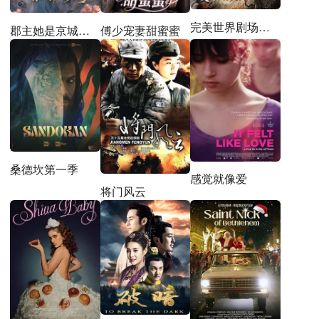
完美世界剧场版九劫焚天
郡主她是京城第一纨绔
傅少宠妻甜蜜蜜
桑德坎第一季
感觉就像爱
将门风云