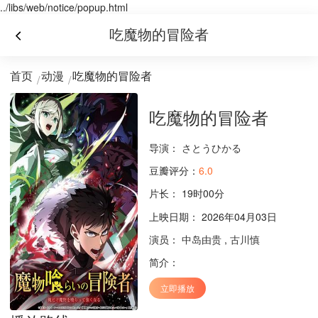
../libs/web/notice/popup.html
吃魔物的冒险者
首页
动漫
吃魔物的冒险者
吃魔物的冒险者
导演：
さとうひかる
豆瓣评分：
6.0
片长：
19时00分
上映日期： 2026年04月03日
演员：
中岛由贵
,
古川慎
简介：
立即播放