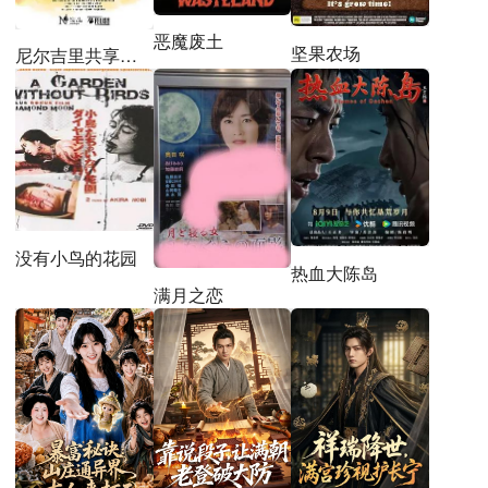
恶魔废土
坚果农场
尼尔吉里共享荒野
没有小鸟的花园
热血大陈岛
满月之恋