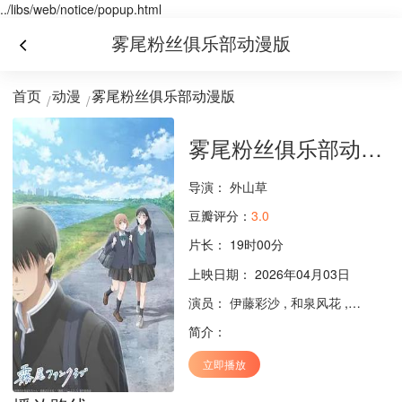
../libs/web/notice/popup.html
雾尾粉丝俱乐部动漫版
首页
动漫
雾尾粉丝俱乐部动漫版
雾尾粉丝俱乐部动漫版
导演：
外山草
豆瓣评分：
3.0
片长：
19时00分
上映日期： 2026年04月03日
演员：
伊藤彩沙
,
和泉风花
,
小笠原仁
简介：
立即播放