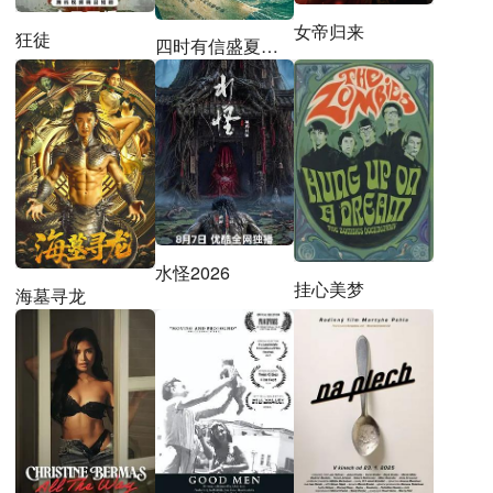
女帝归来
狂徒
四时有信盛夏札记
水怪2026
挂心美梦
海墓寻龙