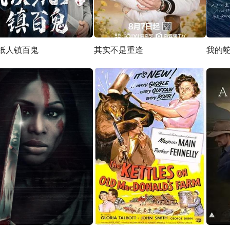
纸人镇百鬼
其实不是重逢
我的