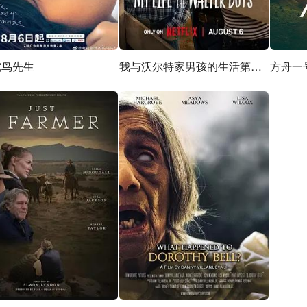
鸵鸟先生
我与沃尔特家男孩的生活第三季
方舟一