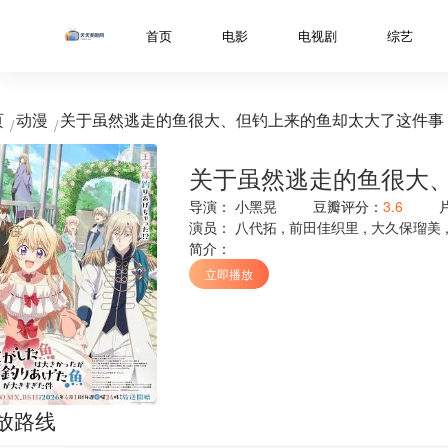
../libs/web/notice/popup.html
首页
电影
电视剧
综艺
页
动漫
关于虽然逃走的鱼很大、但钓上来的鱼却太大了这件事
关于虽然逃走的鱼很大
导演：
小黑晃
豆瓣评分：
3.6
演员：
八代拓
,
前田佳织里
,
大久保瑠美
简介：
立即播放
放路线