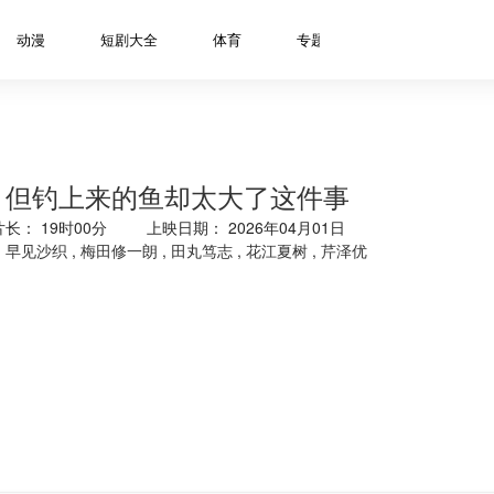
动漫
短剧大全
体育
专题
资讯
明星
、但钓上来的鱼却太大了这件事
片长：
19时00分
上映日期： 2026年04月01日
,
早见沙织
,
梅田修一朗
,
田丸笃志
,
花江夏树
,
芹泽优