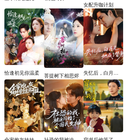
女配升咖计划
恰逢初见你温柔
失忆后，白月光她成了替身
菩提树下相思烬
全家炮灰妹妹带飞全员开挂
社恐的我被迫闪婚了个国民女神
穿书后他等了我十年