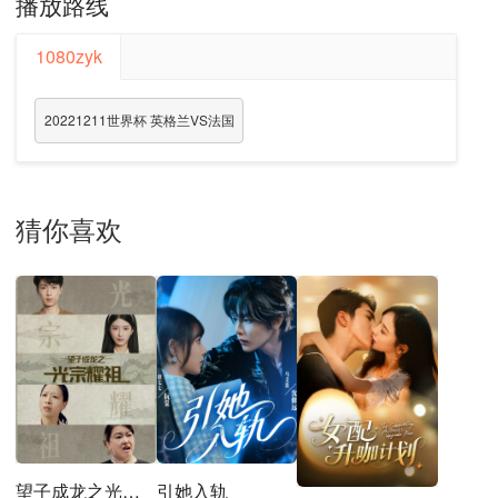
播放路线
1080zyk
20221211世界杯 英格兰VS法国
猜你喜欢
望子成龙之光宗耀祖
引她入轨