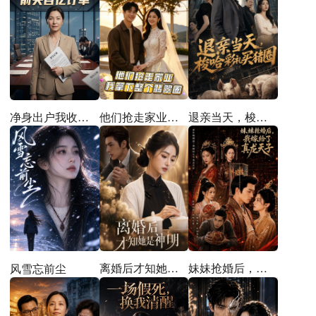
他们抢走家业，我拿下整个翡翠圈
退亲当天，梭哈彩礼买猪圈
净身出户我收回前夫百亿订单
离婚后才知她是神明
妹妹抢婚后，我嫁给了真龙天子
风雪忘前尘