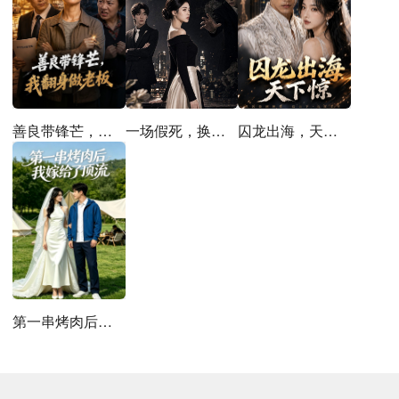
善良带锋芒，我翻身做老板
一场假死，换我清醒
囚龙出海，天下惊
第一串烤肉后，我嫁给了顶流