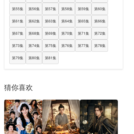
第55集
第56集
第57集
第58集
第59集
第60集
第61集
第62集
第63集
第64集
第65集
第66集
第67集
第68集
第69集
第70集
第71集
第72集
第73集
第74集
第75集
第76集
第77集
第78集
第79集
第80集
第81集
猜你喜欢