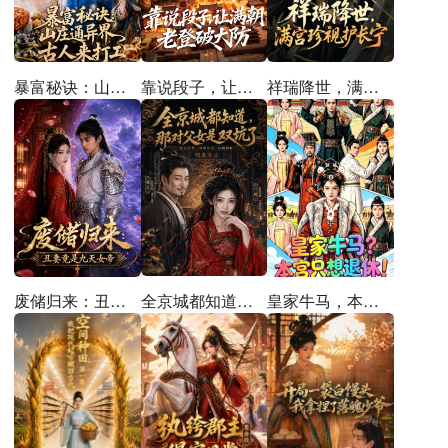
暴富秘诀：山庄通异界古人来打工
靠说段子，让满朝老登大破大防
祥瑞降世，满宫珍视护长宁
全京城都知道，那对父女是双坑了
皇家牛马，本宫只想退休
废储归来：丑妻竟是九天女帝