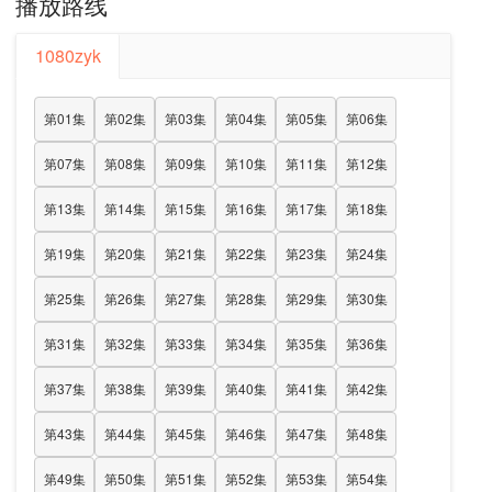
播放路线
1080zyk
第01集
第02集
第03集
第04集
第05集
第06集
第07集
第08集
第09集
第10集
第11集
第12集
第13集
第14集
第15集
第16集
第17集
第18集
第19集
第20集
第21集
第22集
第23集
第24集
第25集
第26集
第27集
第28集
第29集
第30集
第31集
第32集
第33集
第34集
第35集
第36集
第37集
第38集
第39集
第40集
第41集
第42集
第43集
第44集
第45集
第46集
第47集
第48集
第49集
第50集
第51集
第52集
第53集
第54集