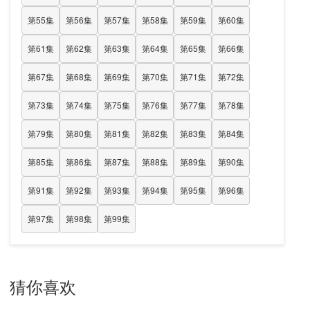
第55集
第56集
第57集
第58集
第59集
第60集
第61集
第62集
第63集
第64集
第65集
第66集
第67集
第68集
第69集
第70集
第71集
第72集
第73集
第74集
第75集
第76集
第77集
第78集
第79集
第80集
第81集
第82集
第83集
第84集
第85集
第86集
第87集
第88集
第89集
第90集
第91集
第92集
第93集
第94集
第95集
第96集
第97集
第98集
第99集
猜你喜欢