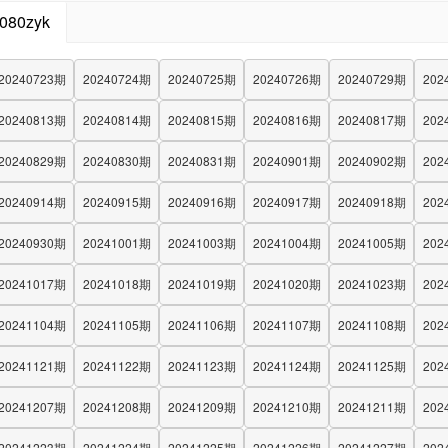
080zyk
20240723期
20240724期
20240725期
20240726期
20240729期
202
20240813期
20240814期
20240815期
20240816期
20240817期
202
20240829期
20240830期
20240831期
20240901期
20240902期
202
20240914期
20240915期
20240916期
20240917期
20240918期
202
20240930期
20241001期
20241003期
20241004期
20241005期
202
20241017期
20241018期
20241019期
20241020期
20241023期
202
20241104期
20241105期
20241106期
20241107期
20241108期
202
20241121期
20241122期
20241123期
20241124期
20241125期
202
20241207期
20241208期
20241209期
20241210期
20241211期
202
20241223期
20241224期
20241225期
20241226期
20241227期
202