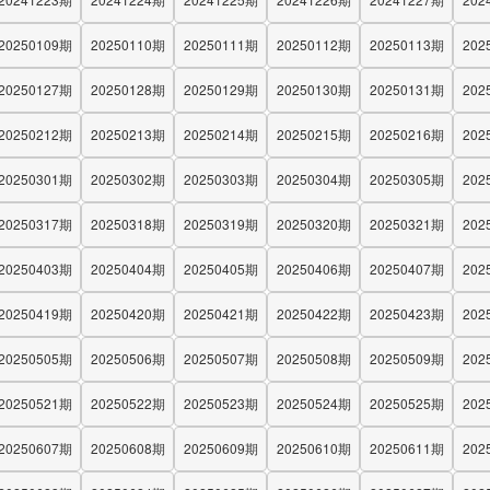
20250109期
20250110期
20250111期
20250112期
20250113期
202
20250127期
20250128期
20250129期
20250130期
20250131期
202
20250212期
20250213期
20250214期
20250215期
20250216期
202
20250301期
20250302期
20250303期
20250304期
20250305期
202
20250317期
20250318期
20250319期
20250320期
20250321期
202
20250403期
20250404期
20250405期
20250406期
20250407期
202
20250419期
20250420期
20250421期
20250422期
20250423期
202
20250505期
20250506期
20250507期
20250508期
20250509期
202
20250521期
20250522期
20250523期
20250524期
20250525期
202
20250607期
20250608期
20250609期
20250610期
20250611期
202