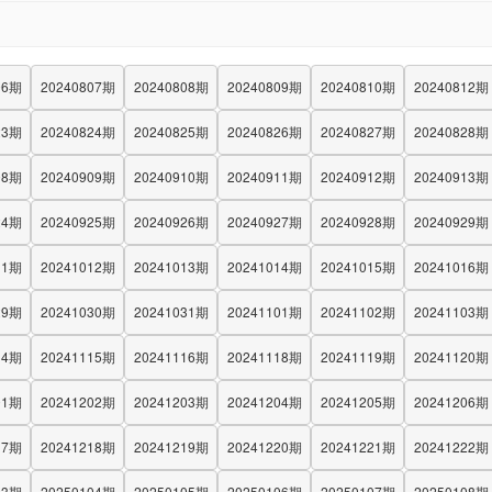
06期
20240807期
20240808期
20240809期
20240810期
20240812期
23期
20240824期
20240825期
20240826期
20240827期
20240828期
08期
20240909期
20240910期
20240911期
20240912期
20240913期
24期
20240925期
20240926期
20240927期
20240928期
20240929期
11期
20241012期
20241013期
20241014期
20241015期
20241016期
29期
20241030期
20241031期
20241101期
20241102期
20241103期
14期
20241115期
20241116期
20241118期
20241119期
20241120期
01期
20241202期
20241203期
20241204期
20241205期
20241206期
17期
20241218期
20241219期
20241220期
20241221期
20241222期
03期
20250104期
20250105期
20250106期
20250107期
20250108期