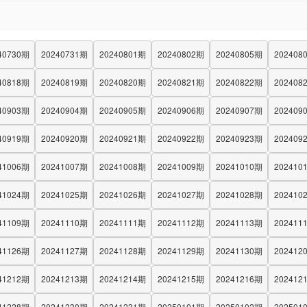
40730期
20240731期
20240801期
20240802期
20240805期
202408
40818期
20240819期
20240820期
20240821期
20240822期
202408
40903期
20240904期
20240905期
20240906期
20240907期
202409
40919期
20240920期
20240921期
20240922期
20240923期
202409
41006期
20241007期
20241008期
20241009期
20241010期
202410
41024期
20241025期
20241026期
20241027期
20241028期
202410
41109期
20241110期
20241111期
20241112期
20241113期
202411
41126期
20241127期
20241128期
20241129期
20241130期
202412
41212期
20241213期
20241214期
20241215期
20241216期
202412
41228期
20241230期
20241231期
20250101期
20250102期
202501