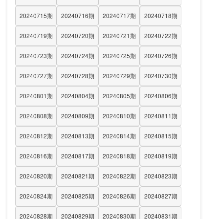
20240715期
20240716期
20240717期
20240718期
20240719期
20240720期
20240721期
20240722期
20240723期
20240724期
20240725期
20240726期
20240727期
20240728期
20240729期
20240730期
20240801期
20240804期
20240805期
20240806期
20240808期
20240809期
20240810期
20240811期
20240812期
20240813期
20240814期
20240815期
20240816期
20240817期
20240818期
20240819期
20240820期
20240821期
20240822期
20240823期
20240824期
20240825期
20240826期
20240827期
20240828期
20240829期
20240830期
20240831期