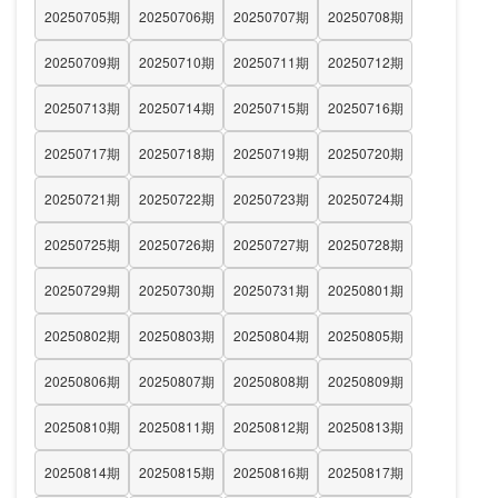
20250705期
20250706期
20250707期
20250708期
20250709期
20250710期
20250711期
20250712期
20250713期
20250714期
20250715期
20250716期
20250717期
20250718期
20250719期
20250720期
20250721期
20250722期
20250723期
20250724期
20250725期
20250726期
20250727期
20250728期
20250729期
20250730期
20250731期
20250801期
20250802期
20250803期
20250804期
20250805期
20250806期
20250807期
20250808期
20250809期
20250810期
20250811期
20250812期
20250813期
20250814期
20250815期
20250816期
20250817期