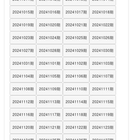
20241015期
20241016期
20241017期
20241018期
20241019期
20241020期
20241021期
20241022期
20241023期
20241024期
20241025期
20241026期
20241027期
20241028期
20241029期
20241030期
20241031期
20241101期
20241102期
20241103期
20241104期
20241105期
20241106期
20241107期
20241108期
20241109期
20241110期
20241111期
20241112期
20241113期
20241114期
20241115期
20241116期
20241117期
20241118期
20241119期
20241120期
20241121期
20241122期
20241123期
20241124期
20241125期
20241126期
20241127期