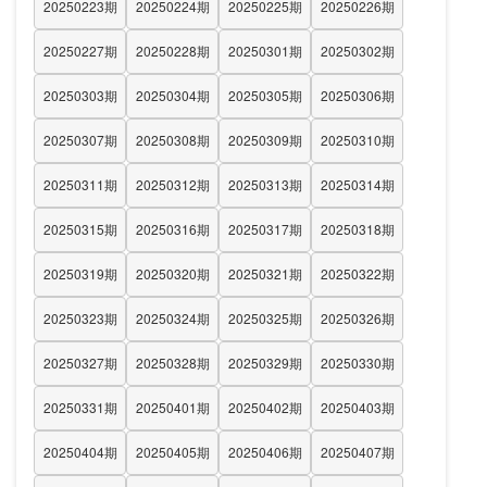
20250223期
20250224期
20250225期
20250226期
20250227期
20250228期
20250301期
20250302期
20250303期
20250304期
20250305期
20250306期
20250307期
20250308期
20250309期
20250310期
20250311期
20250312期
20250313期
20250314期
20250315期
20250316期
20250317期
20250318期
20250319期
20250320期
20250321期
20250322期
20250323期
20250324期
20250325期
20250326期
20250327期
20250328期
20250329期
20250330期
20250331期
20250401期
20250402期
20250403期
20250404期
20250405期
20250406期
20250407期