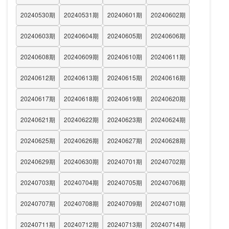
20240530期
20240531期
20240601期
20240602期
20240603期
20240604期
20240605期
20240606期
20240608期
20240609期
20240610期
20240611期
20240612期
20240613期
20240615期
20240616期
20240617期
20240618期
20240619期
20240620期
20240621期
20240622期
20240623期
20240624期
20240625期
20240626期
20240627期
20240628期
20240629期
20240630期
20240701期
20240702期
20240703期
20240704期
20240705期
20240706期
20240707期
20240708期
20240709期
20240710期
20240711期
20240712期
20240713期
20240714期