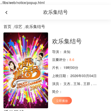
../libs/web/notice/popup.html
欢乐集结号
首页
综艺
欢乐集结号
欢乐集结号
导演：
未知
豆瓣评分：
8.6
片长：
19时00分
上映日期： 2026年03月04日
演员：
文杰
,
王旭
,
王群
,
璐璐
,
董凯
简介：
立即播放