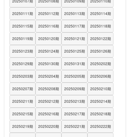
20250107期
20250108期
20250109期
20250110期
20250111期
20250112期
20250113期
20250114期
20250115期
20250116期
20250117期
20250118期
20250119期
20250120期
20250121期
20250122期
20250123期
20250124期
20250125期
20250126期
20250129期
20250130期
20250131期
20250202期
20250203期
20250204期
20250205期
20250206期
20250207期
20250208期
20250209期
20250210期
20250211期
20250212期
20250213期
20250214期
20250215期
20250216期
20250217期
20250218期
20250219期
20250220期
20250221期
20250222期