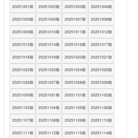
20251001期
20251002期
20251003期
20251004期
20251005期
20251006期
20251007期
20251008期
20251009期
20251010期
20251011期
20251012期
20251013期
20251014期
20251016期
20251017期
20251018期
20251019期
20251020期
20251021期
20251022期
20251023期
20251024期
20251025期
20251026期
20251027期
20251028期
20251029期
20251030期
20251031期
20251101期
20251102期
20251103期
20251104期
20251105期
20251106期
20251107期
20251108期
20251109期
20251110期
20251111期
20251112期
20251113期
20251114期