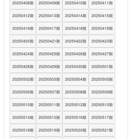
20250408期
20250409期
20250410期
20250411期
20250412期
20250413期
20250414期
20250415期
20250416期
20250417期
20250418期
20250419期
20250420期
20250421期
20250422期
20250423期
20250424期
20250425期
20250426期
20250427期
20250428期
20250429期
20250430期
20250501期
20250502期
20250503期
20250504期
20250505期
20250506期
20250507期
20250508期
20250509期
20250510期
20250511期
20250512期
20250513期
20250514期
20250515期
20250516期
20250517期
20250518期
20250519期
20250520期
20250521期