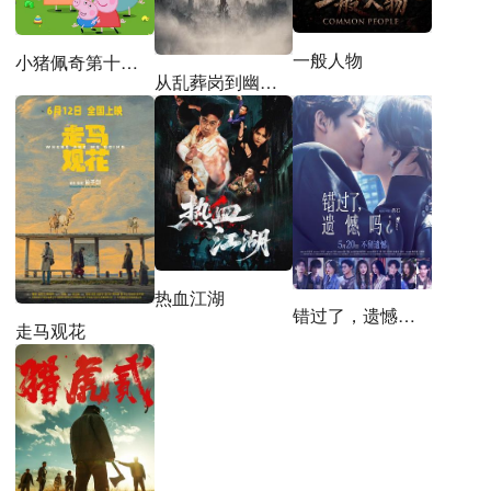
一般人物
小猪佩奇第十二季国语
从乱葬岗到幽冥之主
热血江湖
错过了，遗憾吗？
走马观花