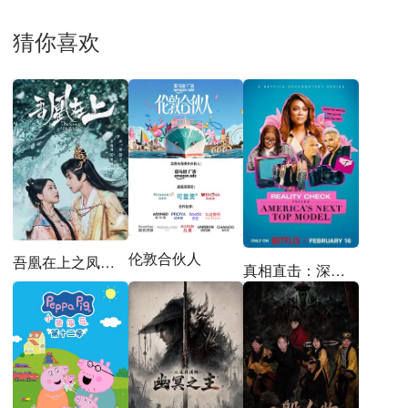
猜你喜欢
伦敦合伙人
吾凰在上之凤御四方
真相直击：深入全美超模大赛第一季