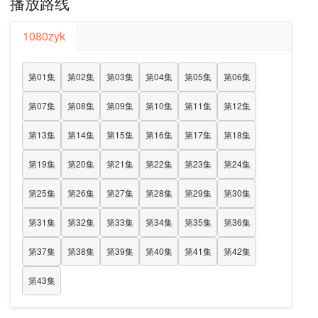
播放路线
1080zyk
第01集
第02集
第03集
第04集
第05集
第06集
第07集
第08集
第09集
第10集
第11集
第12集
第13集
第14集
第15集
第16集
第17集
第18集
第19集
第20集
第21集
第22集
第23集
第24集
第25集
第26集
第27集
第28集
第29集
第30集
第31集
第32集
第33集
第34集
第35集
第36集
第37集
第38集
第39集
第40集
第41集
第42集
第43集