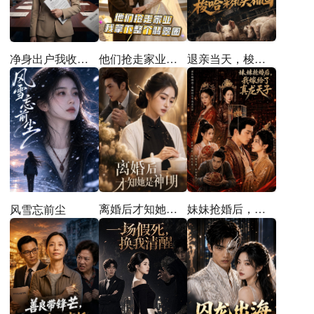
他们抢走家业，我拿下整个翡翠圈
退亲当天，梭哈彩礼买猪圈
净身出户我收回前夫百亿订单
离婚后才知她是神明
妹妹抢婚后，我嫁给了真龙天子
风雪忘前尘