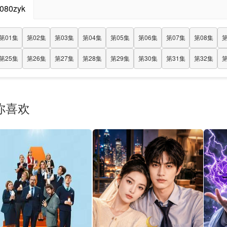
080zyk
第01集
第02集
第03集
第04集
第05集
第06集
第07集
第08集
第
第25集
第26集
第27集
第28集
第29集
第30集
第31集
第32集
第
你喜欢