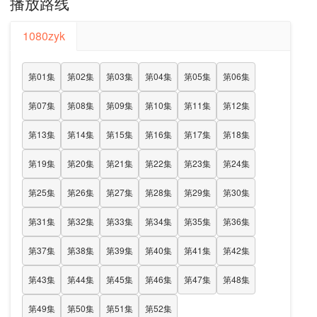
播放路线
1080zyk
第01集
第02集
第03集
第04集
第05集
第06集
第07集
第08集
第09集
第10集
第11集
第12集
第13集
第14集
第15集
第16集
第17集
第18集
第19集
第20集
第21集
第22集
第23集
第24集
第25集
第26集
第27集
第28集
第29集
第30集
第31集
第32集
第33集
第34集
第35集
第36集
第37集
第38集
第39集
第40集
第41集
第42集
第43集
第44集
第45集
第46集
第47集
第48集
第49集
第50集
第51集
第52集