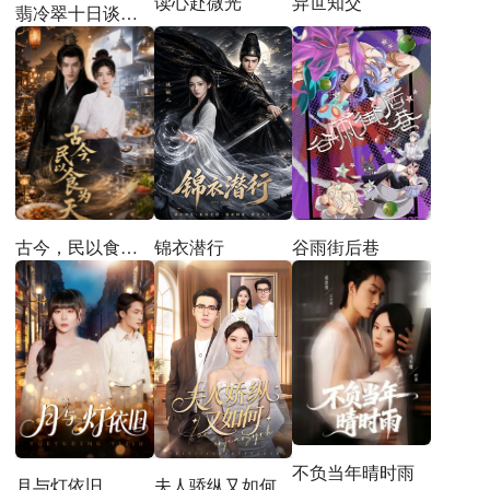
读心赴微光
异世知交
翡冷翠十日谈第一季
谷雨街后巷
锦衣潜行
古今，民以食为天
不负当年晴时雨
夫人骄纵又如何
月与灯依旧