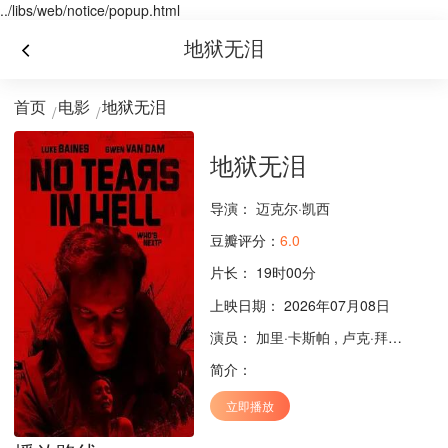
../libs/web/notice/popup.html
地狱无泪
首页
电影
地狱无泪
地狱无泪
导演：
迈克尔·凯西
豆瓣评分：
6.0
片长：
19时00分
上映日期： 2026年07月08日
演员：
加里·卡斯帕
,
卢克·拜恩斯
,
塔
简介：
立即播放