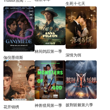
Trustor丑闻：瑞典金融案内幕
生死十七天
林间鸽踪第一季
深情为饵
伽倪墨得斯
披荆斩棘第六季
神兽猎局第一季
花开锦绣