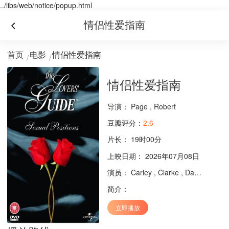
../libs/web/notice/popup.html
情侣性爱指南
首页
电影
情侣性爱指南
情侣性爱指南
导演：
Page
,
Robert
豆瓣评分：
2.6
片长：
19时00分
上映日期： 2026年07月08日
演员：
Carley
,
Clarke
,
Dawn
,
Faye
简介：
立即播放