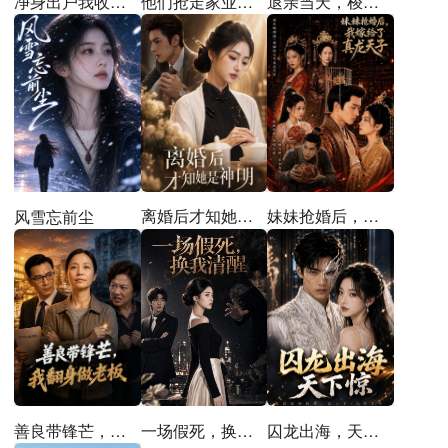
他们抢走家业，我拿下整个翡翠圈
退亲当天，梭哈彩礼买猪圈
净身出户我收回前夫百亿订单
离婚后才知她是神明
妹妹抢婚后，我嫁给了真龙天子
风雪忘前尘
善良带锋芒，我翻身做老板
一场假死，换我清醒
囚龙出海，天下惊