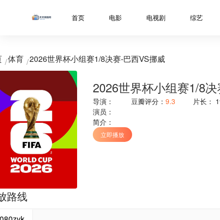
../libs/web/notice/popup.html
首页
电影
电视剧
综艺
页
体育
2026世界杯小组赛1/8决赛-巴西VS挪威
2026世界杯小组赛1/8
导演：
豆瓣评分：
9.3
片长：
1
演员：
简介：
立即播放
放路线
080zyk