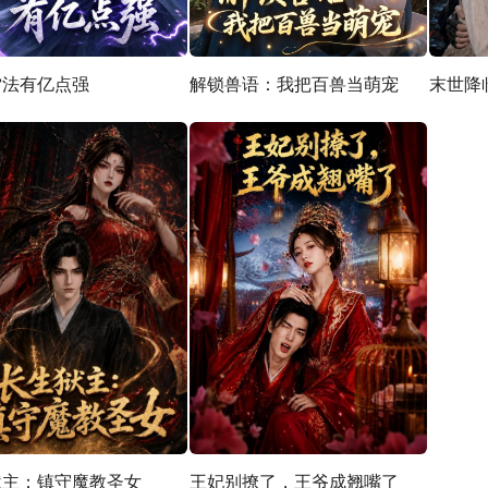
雷法有亿点强
解锁兽语：我把百兽当萌宠
末世降
狱主：镇守魔教圣女
王妃别撩了，王爷成翘嘴了