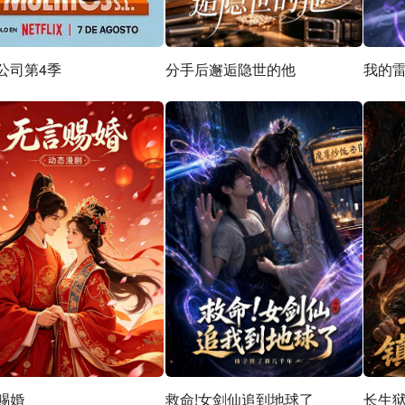
公司第4季
分手后邂逅隐世的他
我的
赐婚
救命!女剑仙追到地球了
长生