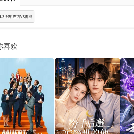
1/8决赛-巴西VS挪威
你喜欢