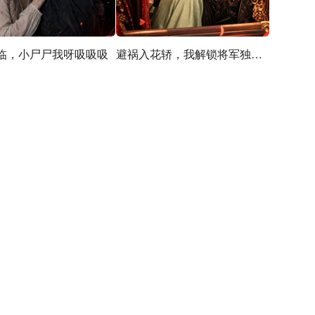
临，小尸尸我呀吸吸吸
避祸入花轿，我解锁将军独宠剧本