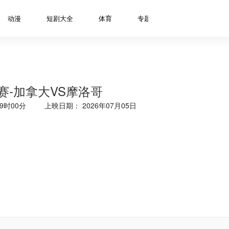
动漫
短剧大全
体育
专题
资讯
明星
决赛-加拿大VS摩洛哥
9时00分
上映日期： 2026年07月05日