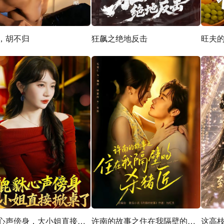
，胡不归
狂飙之绝地反击
旺夫
貔貅心声傍身，大小姐直接掀桌了
许南的故事之住在我隔壁的杀猪匠
这高