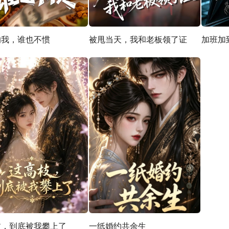
的我，谁也不惯
被甩当天，我和老板领了证
加班加
枝，到底被我攀上了
一纸婚约共余生