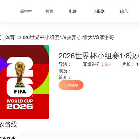
../libs/web/notice/popup.html
首页
电影
电视剧
综艺
页
体育
2026世界杯小组赛1/8决赛-加拿大VS摩洛哥
2026世界杯小组赛1/8
导演：
豆瓣评分：
6.7
片长：
1
演员：
简介：
立即播放
放路线
080zyk