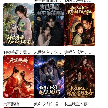
分手后邂逅隐世的他
我的雷法有亿点强
解锁兽语：我把百兽当萌宠
末世降临，小尸尸我呀吸吸吸
避祸入花轿，我解锁将军独宠剧本
无言赐婚
救命!女剑仙追到地球了
长生狱主：镇守魔教圣女