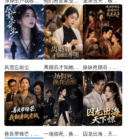
他们抢走家业，我拿下整个翡翠圈
退亲当天，梭哈彩礼买猪圈
净身出户我收回前夫百亿订单
离婚后才知她是神明
妹妹抢婚后，我嫁给了真龙天子
风雪忘前尘
善良带锋芒，我翻身做老板
一场假死，换我清醒
囚龙出海，天下惊