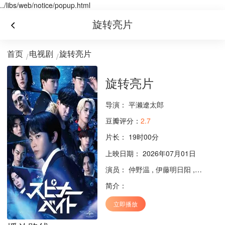
../libs/web/notice/popup.html
旋转亮片
首页
电视剧
旋转亮片
旋转亮片
导演：
平濑遼太郎
豆瓣评分：
2.7
片长：
19时00分
上映日期： 2026年07月01日
演员：
仲野温
,
伊藤明日阳
,
加藤清史
简介：
立即播放