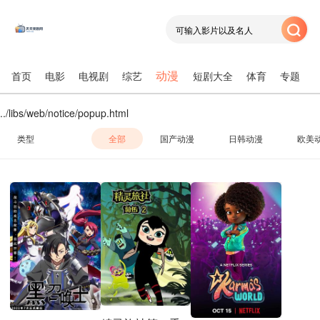
动漫
首页
电影
电视剧
综艺
短剧大全
体育
专题
../libs/web/notice/popup.html
类型
全部
国产动漫
日韩动漫
欧美