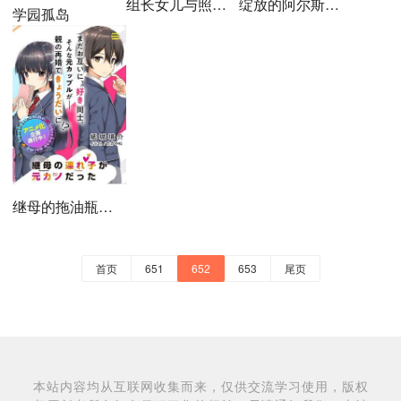
组长女儿与照料专员
绽放的阿尔斯诺特利亚
学园孤岛
继母的拖油瓶是我的前女友
首页
651
652
653
尾页
本站内容均从互联网收集而来，仅供交流学习使用，版权