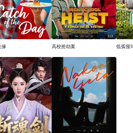
良缘
高校抢劫案
低弧慢