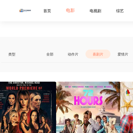
../libs/web/notice/popup.html
电影
首页
电视剧
综艺
类型
全部
动作片
喜剧片
爱情片