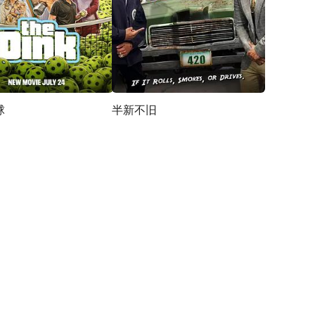
球
半新不旧