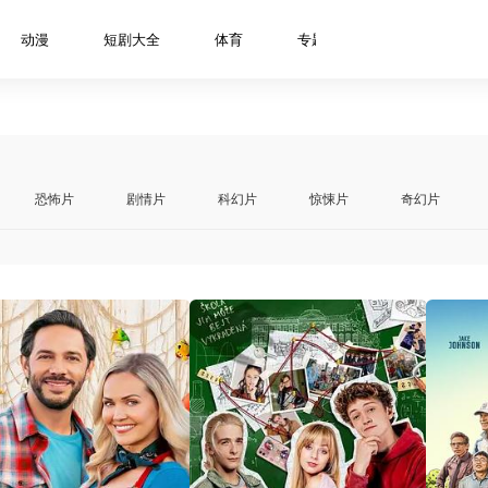
动漫
短剧大全
体育
专题
资讯
明
恐怖片
剧情片
科幻片
惊悚片
奇幻片