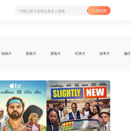
星
搜全网
动画片
悬疑片
冒险片
纪录片
战争片
倫理