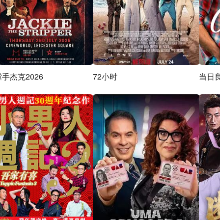
手杰克2026
72小时
当日