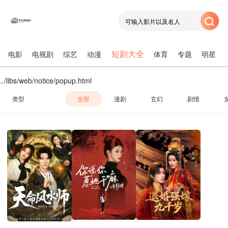
短剧大全
电影
电视剧
综艺
动漫
体育
专题
明星
../libs/web/notice/popup.html
类型
全部
漫剧
玄幻
剧情