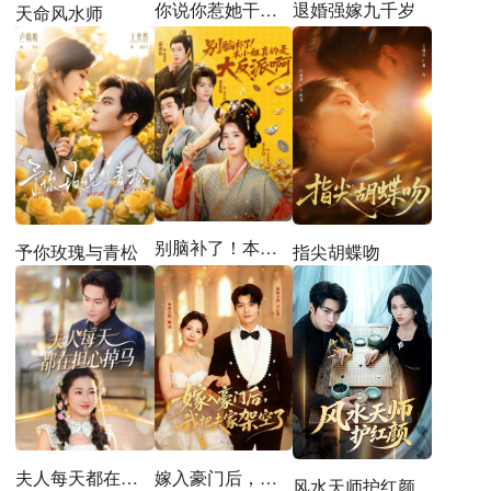
你说你惹她干嘛之乔影传
退婚强嫁九千岁
天命风水师
别脑补了！本小姐真的是大反派啊
指尖胡蝶吻
予你玫瑰与青松
夫人每天都在担心掉马
嫁入豪门后，我把夫家架空了
风水天师护红颜