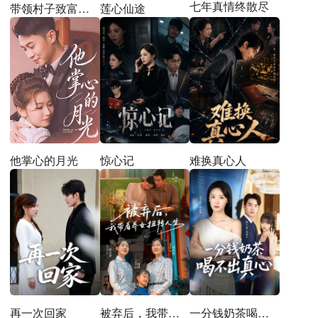
七年真情终散尽
带领村子致富，我却成了白眼狼
莲心仙途
他掌心的月光
惊心记
难换真心人
再一次回家
被弃后，我带着养女扭转人生
一分钱奶茶喝不出真心