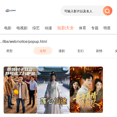
短剧大全
电影
电视剧
综艺
动漫
体育
专题
明星
../libs/web/notice/popup.html
类型
全部
漫剧
玄幻
剧情