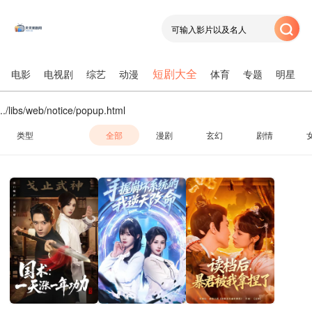
短剧大全
电影
电视剧
综艺
动漫
体育
专题
明星
../libs/web/notice/popup.html
类型
全部
漫剧
玄幻
剧情