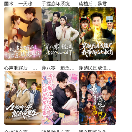
国术，一天涨一年功力
手握崩坏系统的我逆天改命
读档后，暴君被我拿捏了
心声泄露后，高冷总裁爱上我
穿越民国成僵尸，我带我儿七叔飞
穿八零，糙汉老公他心动了
全校听心声，就我是重生
我在阳间当牛马，误入地府做阴差
听见胎儿心声后，小镇做题家逆袭了