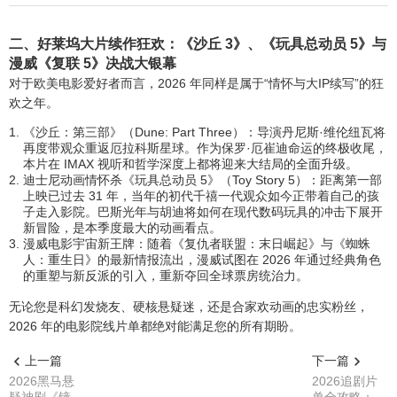
二、好莱坞大片续作狂欢：《沙丘 3》、《玩具总动员 5》与
漫威《复联 5》决战大银幕
对于欧美电影爱好者而言，2026 年同样是属于“情怀与大IP续写”的狂
欢之年。
《沙丘：第三部》（Dune: Part Three）：导演丹尼斯·维伦纽瓦将
再度带观众重返厄拉科斯星球。作为保罗·厄崔迪命运的终极收尾，
本片在 IMAX 视听和哲学深度上都将迎来大结局的全面升级。
迪士尼动画情怀杀《玩具总动员 5》（Toy Story 5）：距离第一部
上映已过去 31 年，当年的初代千禧一代观众如今正带着自己的孩
子走入影院。巴斯光年与胡迪将如何在现代数码玩具的冲击下展开
新冒险，是本季度最大的动画看点。
漫威电影宇宙新王牌：随着《复仇者联盟：末日崛起》与《蜘蛛
人：重生日》的最新情报流出，漫威试图在 2026 年通过经典角色
的重塑与新反派的引入，重新夺回全球票房统治力。
无论您是科幻发烧友、硬核悬疑迷，还是合家欢动画的忠实粉丝，
2026 年的电影院线片单都绝对能满足您的所有期盼。
上一篇
下一篇
2026黑马悬
2026追剧片