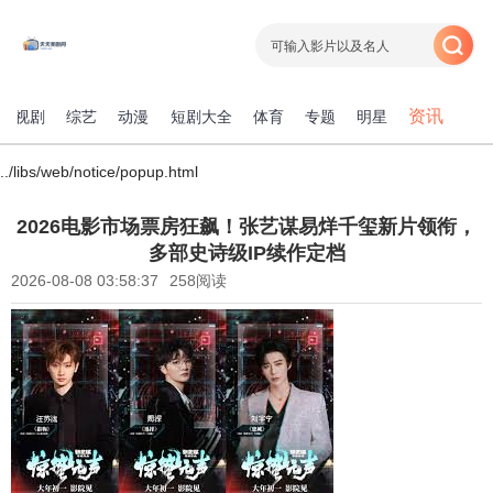
资讯
电视剧
综艺
动漫
短剧大全
体育
专题
明星
../libs/web/notice/popup.html
2026电影市场票房狂飙！张艺谋易烊千玺新片领衔，
多部史诗级IP续作定档
2026-08-08 03:58:37
258阅读