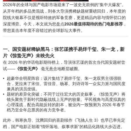
2026年的全球与国产电影市场迎来了一波史无前例的“集中大爆发”。
从开年档的多品类混战，到各大导演携稀缺题材重磅回归，本年度的
院线大银幕不仅是视听特效的军备竞赛，更是精品内容与情怀切口的
深度博弈。今天，本文就为您盘点
2026最值得期待的热门电影推荐
，
带您直击本年度不容错过的全球影坛大事件。
一、国安题材稀缺黑马：张艺谋携手易烊千玺、朱一龙，新
片《惊蛰无声》未映先火
在 2026 年的华语电影期待榜上，导演张艺谋的首次当代国安题材尝
试——
《惊蛰无声》
毫无悬念地断层破圈。
超豪华全明星阵容：该片集结了易烊千玺、朱一龙双男主强强联
合，更拉来了宋佳、雷佳音、杨幂、刘诗诗等一众实力派与国民度
兼具的演员坐镇。
题材的差异化突破：不同于过往宏大的历史叙事，《惊蛰无声》将
镜头聚焦于新时代隐蔽战线上无声的较量。平民视角与高度拟真的
心理谍战，配合高能反转的剧本，被业内一致预测为 2026 年春节
档乃至全年总票房的有力竞争者。
此外，韩寒执导、沈腾回归的喜剧续作《飞驰人生 3》也早已率先定
档，国产电影正朝着“情怀落地、叙事求新”的精品化路线大步迈进。