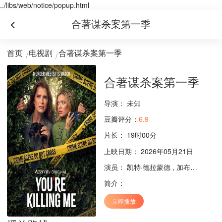
../libs/web/notice/popup.html
合著谋杀案第一季
首页
电视剧
合著谋杀案第一季
合著谋杀案第一季
导演：
未知
豆瓣评分：
6.9
片长：
19时00分
上映日期： 2026年05月21日
演员：
凯特·德拉蒙德
,
加布里埃尔·布拉法托
简介：
立即播放