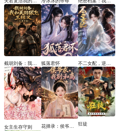
冷冰冰的帝尊
绝密档案：我在西山基地工作的那十年
夫君复活我的路上有了心上人
截胡刘备：我和关羽张飞三结义之黄巾篇
狐落君怀
不二女配，逆转仙途
狂徒
花择录：侯爷求我别和离
女主生存守则